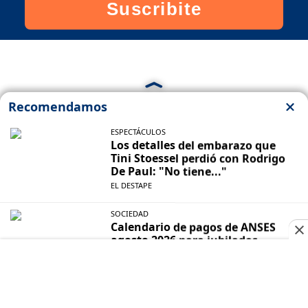
Suscribite
Seguinos en
¡Descarga la app y
escuchanos!