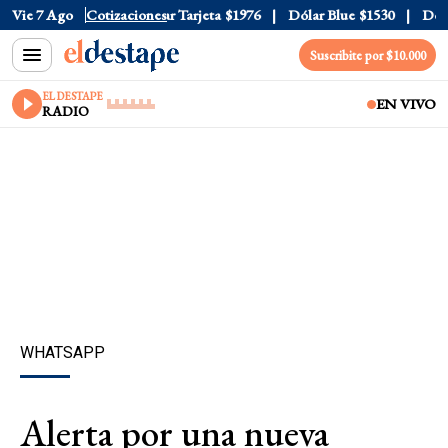
r Oficial
Vie 7 Ago
$1520
Cotizaciones
Dólar Tarjeta
$1976
Dólar Blue
$1530
Dólar 
Suscribite por $10.000
EL DESTAPE
EN VIVO
RADIO
WHATSAPP
Alerta por una nueva