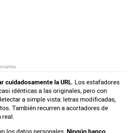
armantes.
ar cuidadosamente la URL
. Los estafadores
asi idénticas a las originales, pero con
tectar a simple vista: letras modificadas,
ntos. También recurren a acortadores de
 real.
con los datos personales.
Ningún banco,