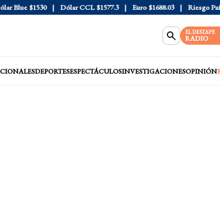
r Blue
$1530
Dólar CCL
$1577.3
Euro
$1688.03
Riesgo País
4
EL DESTAPE
RADIO
CIONALES
DEPORTES
ESPECTÁCULOS
INVESTIGACIONES
OPINIÓN