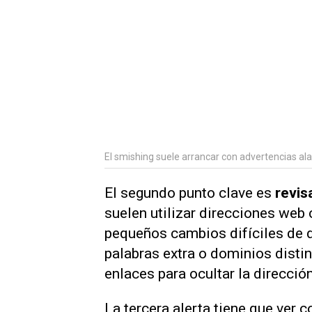
El smishing suele arrancar con advertencias al
El segundo punto clave es
revis
suelen utilizar direcciones web c
pequeños cambios difíciles de de
palabras extra o dominios disti
enlaces para ocultar la dirección
La tercera alerta tiene que ver 