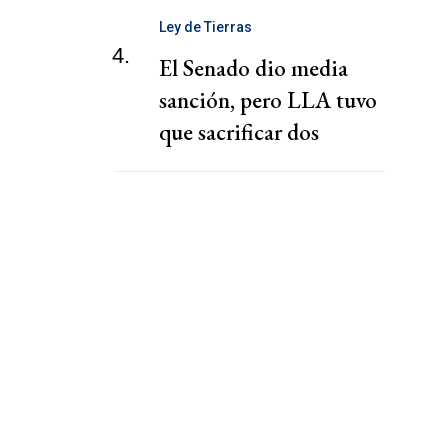
Ley de Tierras
4.
El Senado dio media
sanción, pero LLA tuvo
que sacrificar dos
capítulos claves