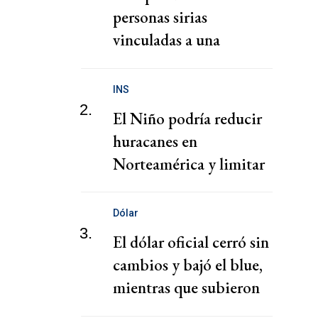
personas sirias
vinculadas a una
presunta red de tráfico
de migrantes
INS
2.
El Niño podría reducir
huracanes en
Norteamérica y limitar
pérdidas, dice el CEO de
Zurich
Dólar
3.
El dólar oficial cerró sin
cambios y bajó el blue,
mientras que subieron
los financieros