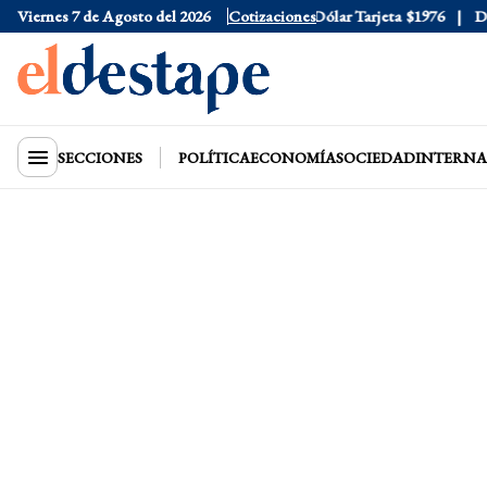
Viernes 7 de Agosto del 2026
Dólar Oficial
$1520
Cotizaciones
Dólar Tarjeta
$1976
Dóla
SECCIONES
POLÍTICA
ECONOMÍA
SOCIEDAD
INTERNA