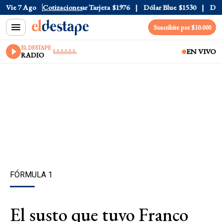
 Oficial
Vie 7 Ago
$1520
Cotizaciones
Dólar Tarjeta
$1976
Dólar Blue
$1530
Dólar 
Suscribite por $10.000
EL DESTAPE
EN VIVO
RADIO
FÓRMULA 1
El susto que tuvo Franco