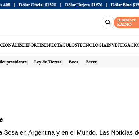
Dólar Oficial
$1520
Dólar Tarjeta
$1976
Dólar Blue
$1525
EL DESTAPE
RADIO
CIONALES
DEPORTES
ESPECTÁCULOS
TECNOLOGÍA
INVESTIGACIO
i presidente
Ley de Tierras
Boca
River
e
a Sosa en Argentina y en el Mundo. Las Noticias d