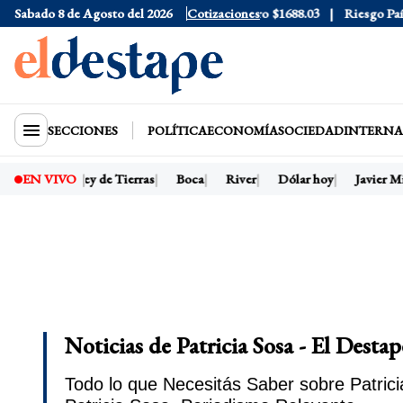
ue
Sabado 8 de Agosto del 2026
$1525
Dólar CCL
$1580.7
Cotizaciones
Euro
$1688.03
Riesgo País
408
SECCIONES
POLÍTICA
ECONOMÍA
SOCIEDAD
INTERNA
sidente
Ley de Tierras
Boca
River
Dólar hoy
Javier Mile
EN VIVO
Noticias de Patricia Sosa - El Destap
Todo lo que Necesitás Saber sobre Patrici