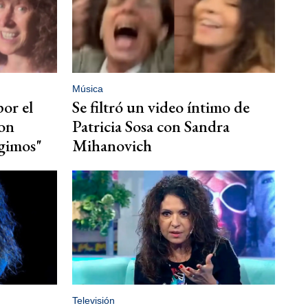
Música
por el
Se filtró un video íntimo de
con
Patricia Sosa con Sandra
egimos"
Mihanovich
Televisión