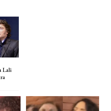
a Lali
ra