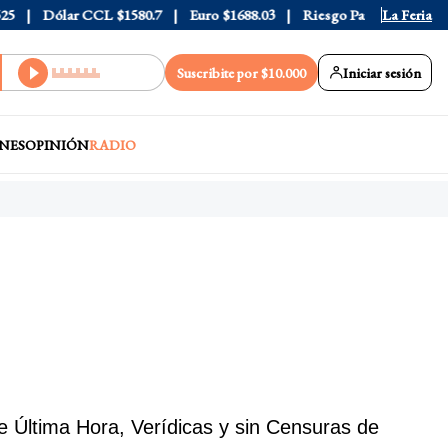
Dólar CCL
$1580.7
Euro
$1688.03
Riesgo País
408
La Feria
Suscribite por $10.000
Iniciar sesión
NES
OPINIÓN
RADIO
e Última Hora, Verídicas y sin Censuras de