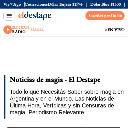
Dólar Oficial
Vie 7 Ago
$1520
Cotizaciones
Dólar Tarjeta
$1976
Dólar Blue
$1530
Dó
Suscribite por $10.000
EL DESTAPE
EN VIVO
RADIO
Noticias de magia - El Destape
Todo lo que Necesitás Saber sobre magia en
Argentina y en el Mundo. Las Noticias de
Última Hora, Verídicas y sin Censuras de
magia. Periodismo Relevante.