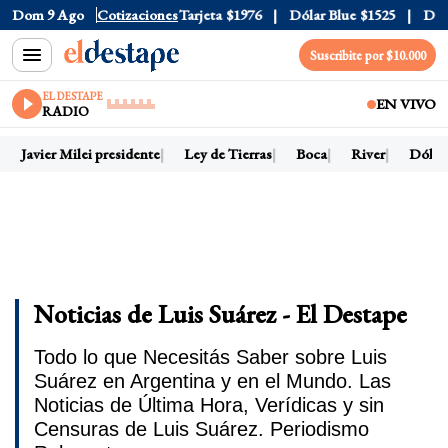
Oficial
Dom 9 Ago
$1520
Cotizaciones
Dólar Tarjeta
$1976
Dólar Blue
$1525
Dólar C
Suscribite por $10.000
EL DESTAPE
EN VIVO
RADIO
Javier Milei presidente
Ley de Tierras
Boca
River
Dólar h
Noticias de Luis Suárez - El Destape
Todo lo que Necesitás Saber sobre Luis
Suárez en Argentina y en el Mundo. Las
Noticias de Última Hora, Verídicas y sin
Censuras de Luis Suárez. Periodismo