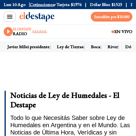
ar Oficial
Lun 10 Ago
$1520
Cotizaciones
Dólar Tarjeta
$1976
Dólar Blue
$1525
Dólar
Suscribite por $10.000
EL DESTAPE
EN VIVO
RADIO
Javier Milei presidente
Ley de Tierras
Boca
River
Dólar 
Noticias de Ley de Humedales - El
Destape
Todo lo que Necesitás Saber sobre Ley de
Humedales en Argentina y en el Mundo. Las
Noticias de Última Hora, Verídicas y sin