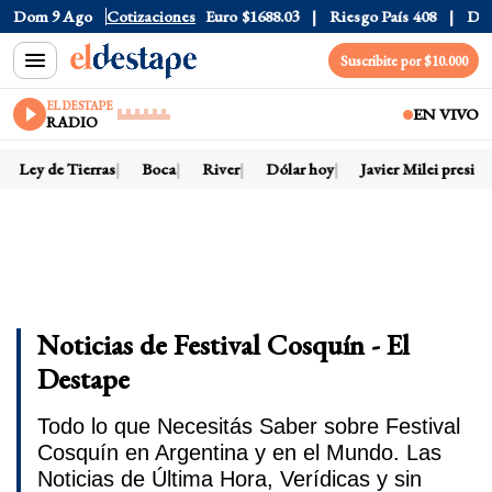
Dom 9 Ago
Dólar CCL
$1580.7
Cotizaciones
Euro
$1688.03
Riesgo País
408
Dólar O
Suscribite por $10.000
EL DESTAPE
EN VIVO
RADIO
Ley de Tierras
Boca
River
Dólar hoy
Javier Milei presiden
Noticias de Festival Cosquín - El
Destape
Todo lo que Necesitás Saber sobre Festival
Cosquín en Argentina y en el Mundo. Las
Noticias de Última Hora, Verídicas y sin