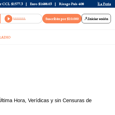
$1577.3
Euro
$1688.03
Riesgo País
408
La Feria
Suscribite por $10.000
Iniciar sesión
RADIO
ltima Hora, Verídicas y sin Censuras de