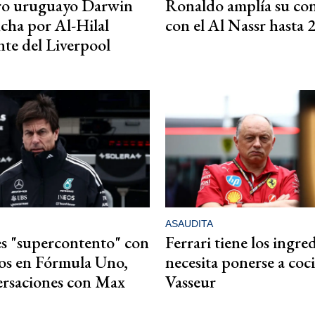
ro uruguayo Darwin
Ronaldo amplía su co
cha por Al-Hilal
con el Al Nassr hasta 
te del Liverpool
ASAUDITA
s "supercontento" con
Ferrari tiene los ingre
tos en Fórmula Uno,
necesita ponerse a coci
ersaciones con Max
Vasseur