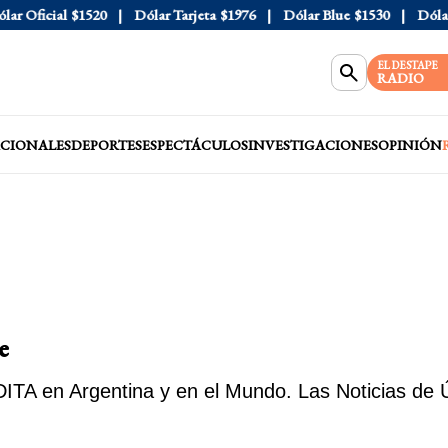
cial
$1520
Dólar Tarjeta
$1976
Dólar Blue
$1530
Dólar CCL
EL DESTAPE
RADIO
CIONALES
DEPORTES
ESPECTÁCULOS
INVESTIGACIONES
OPINIÓN
e
TA en Argentina y en el Mundo. Las Noticias de Ú