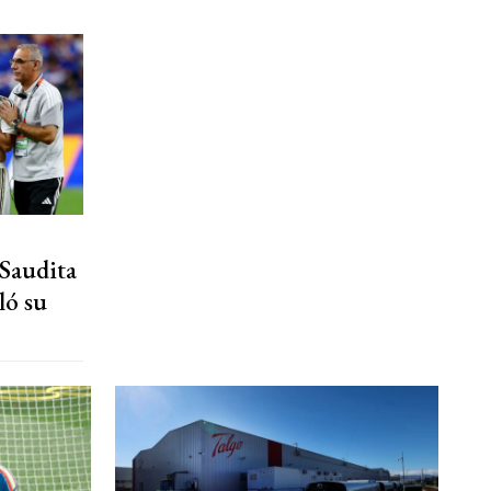
 Saudita
ló su