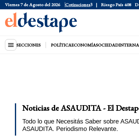
Viernes 7 de Agosto del 2026
Dólar CCL
$1577.3
Euro
$1688.03
Cotizaciones
Riesgo País
408
Dólar Ofi
SECCIONES
POLÍTICA
ECONOMÍA
SOCIEDAD
INTERNA
Noticias de ASAUDITA - El Destap
Todo lo que Necesitás Saber sobre ASAUDI
ASAUDITA. Periodismo Relevante.