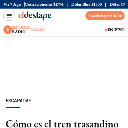
al
Vie 7 Ago
$1520
Dólar Tarjeta
Cotizaciones
$1976
Dólar Blue
$1530
Dólar CCL
$1
Suscribite por $10.000
EL DESTAPE
EN VIVO
RADIO
ESCAPADAS
Cómo es el tren trasandino