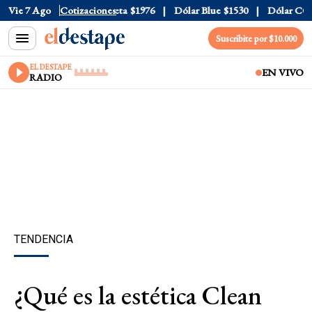
al
Vie 7 Ago
$1520
Dólar Tarjeta
Cotizaciones
$1976
Dólar Blue
$1530
Dólar CCL
$1
Suscribite por $10.000
EL DESTAPE
EN VIVO
RADIO
TENDENCIA
¿Qué es la estética Clean