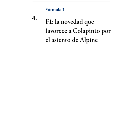
Corea del Sur
Fórmula 1
4.
F1: la novedad que
favorece a Colapinto por
el asiento de Alpine