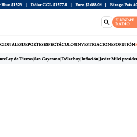
ue
$1525
Dólar CCL
$1577.8
Euro
$1688.03
Riesgo País
408
EL DESTAPE
RADIO
CIONALES
DEPORTES
ESPECTÁCULOS
INVESTIGACIONES
OPINIÓN
te
Ley de Tierras
San Cayetano
Dólar hoy
Inflación
Javier Milei presiden