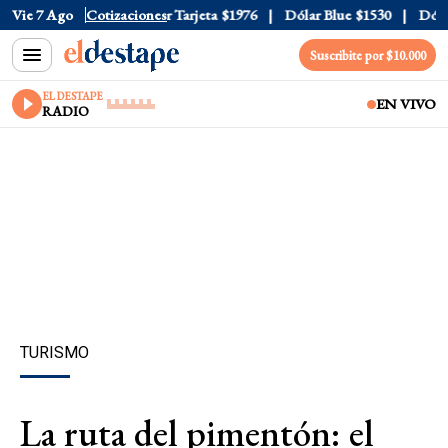
 Oficial
Vie 7 Ago
$1520
Cotizaciones
Dólar Tarjeta
$1976
Dólar Blue
$1530
Dólar 
Suscribite por $10.000
EL DESTAPE
EN VIVO
RADIO
TURISMO
La ruta del pimentón: el