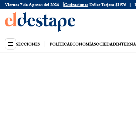
Viernes 7 de Agosto del 2026
Dólar Oficial
$1520
Cotizaciones
Dólar Tarjeta
$1976
Dóla
SECCIONES
POLÍTICA
ECONOMÍA
SOCIEDAD
INTERNA