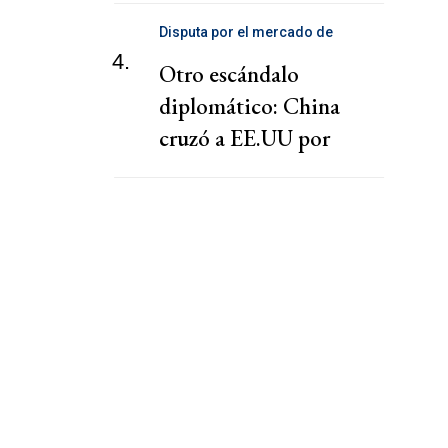
Disputa por el mercado de
telecomunicaciones
4.
Otro escándalo
diplomático: China
cruzó a EE.UU por
presionar a una
cooperativa Argentina