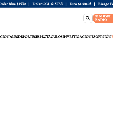
r Blue
$1530
Dólar CCL
$1577.3
Euro
$1688.03
Riesgo País
EL DESTAPE
RADIO
CIONALES
DEPORTES
ESPECTÁCULOS
INVESTIGACIONES
OPINIÓN