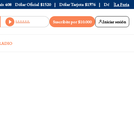
408
Dólar Oficial
$1520
Dólar Tarjeta
$1976
Dólar Blue
La Feria
$1530
Suscribite por $10.000
Iniciar sesión
RADIO