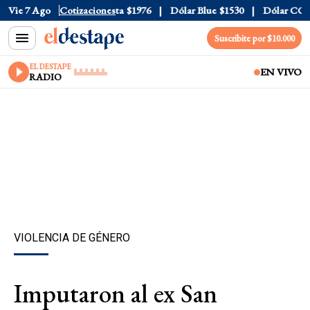
al
$1520
Vie 7 Ago
Dólar Tarjeta
Cotizaciones
$1976
Dólar Blue
$1530
Dólar CCL
$1
Suscribite por $10.000
EL DESTAPE
EN VIVO
RADIO
VIOLENCIA DE GÉNERO
Imputaron al ex San