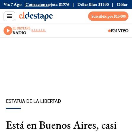
cial
Vie 7 Ago
$1520
Cotizaciones
Dólar Tarjeta
$1976
Dólar Blue
$1530
Dólar CCL
Suscribite por $10.000
EL DESTAPE
EN VIVO
RADIO
ESTATUA DE LA LIBERTAD
Está en Buenos Aires, casi