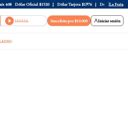
408
Dólar Oficial
$1520
Dólar Tarjeta
$1976
Dólar Blue
La Feria
$1530
Suscribite por $10.000
Iniciar sesión
RADIO