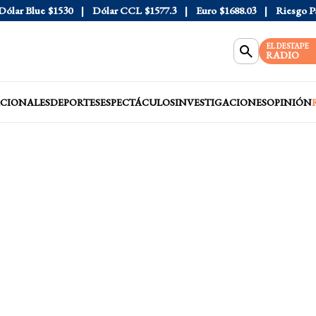
ar Blue
$1530
Dólar CCL
$1577.3
Euro
$1688.03
Riesgo País
EL DESTAPE
RADIO
CIONALES
DEPORTES
ESPECTÁCULOS
INVESTIGACIONES
OPINIÓN