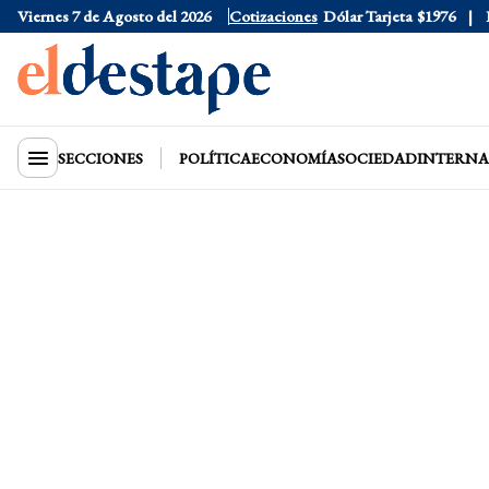
Viernes 7 de Agosto del 2026
Dólar Oficial
$1520
Cotizaciones
Dólar Tarjeta
$1976
Dól
SECCIONES
POLÍTICA
ECONOMÍA
SOCIEDAD
INTERNA