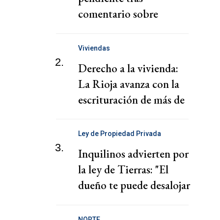
comentario sobre
"chantaje" del presidente
de la Federación Jordana
Viviendas
2.
Derecho a la vivienda:
La Rioja avanza con la
escrituración de más de
220 familias
Ley de Propiedad Privada
3.
Inquilinos advierten por
la ley de Tierras: "El
dueño te puede desalojar
en 72 horas"
NORTE