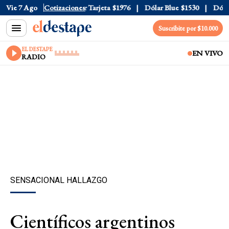
ficial
Vie 7 Ago
$1520
Cotizaciones
Dólar Tarjeta
$1976
Dólar Blue
$1530
Dólar C
Suscribite por $10.000
EL DESTAPE
EN VIVO
RADIO
SENSACIONAL HALLAZGO
Científicos argentinos