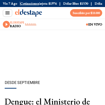
cial
Vie 7 Ago
$1520
Cotizaciones
Dólar Tarjeta
$1976
Dólar Blue
$1530
Dólar CCL
Suscribite por $10.000
EL DESTAPE
EN VIVO
RADIO
DESDE SEPTIEMBRE
Dengue: el Ministerio de