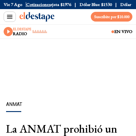
cial
Vie 7 Ago
$1520
Cotizaciones
Dólar Tarjeta
$1976
Dólar Blue
$1530
Dólar CCL
Suscribite por $10.000
EL DESTAPE
EN VIVO
RADIO
ANMAT
La ANMAT prohibió un