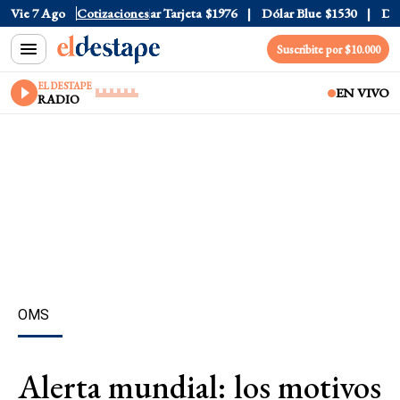
r Oficial
Vie 7 Ago
$1520
Cotizaciones
Dólar Tarjeta
$1976
Dólar Blue
$1530
Dólar
Suscribite por $10.000
EL DESTAPE
EN VIVO
RADIO
OMS
Alerta mundial: los motivos