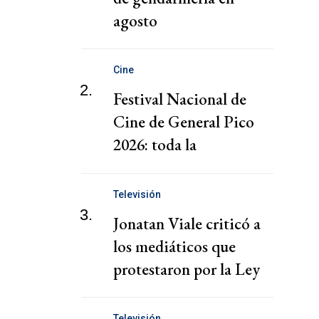
agosto
Cine
2.
Festival Nacional de
Cine de General Pico
2026: toda la
programación de la
décima edición
Televisión
3.
Jonatan Viale criticó a
los mediáticos que
protestaron por la Ley
de Tierras
Televisión