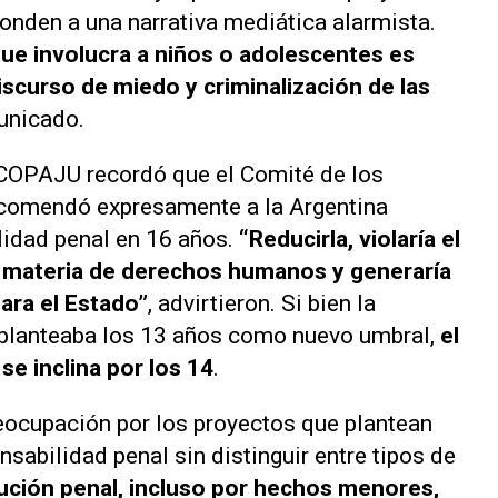
ponden a una narrativa mediática alarmista.
que involucra a niños o adolescentes es
iscurso de miedo y criminalización de las
municado.
 COPAJU recordó que el Comité de los
ecomendó expresamente a la Argentina
idad penal en 16 años.
“Reducirla, violaría el
n materia de derechos humanos y generaría
ara el Estado”
, advirtieron. Si bien la
o planteaba los 13 años como nuevo umbral,
el
e inclina por los 14
.
eocupación por los proyectos que plantean
sabilidad penal sin distinguir entre tipos de
cución penal, incluso por hechos menores,