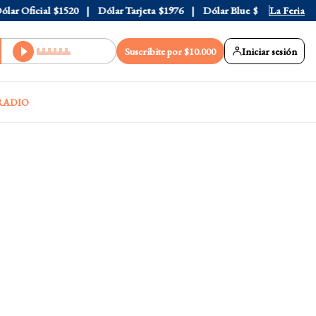
 Oficial
$1520
Dólar Tarjeta
$1976
Dólar Blue
$1530
La Feria
Dólar 
Suscribite por $10.000
Iniciar sesión
RADIO