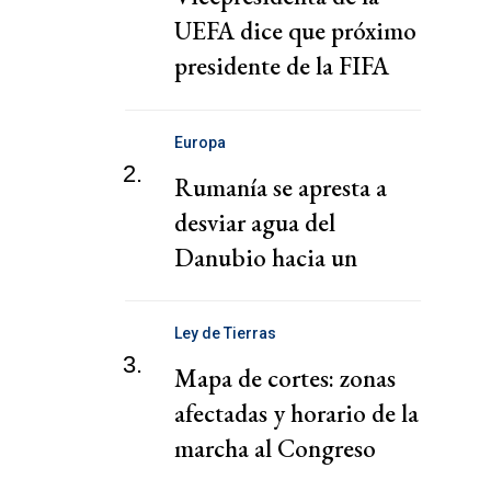
UEFA dice que próximo
presidente de la FIFA
debe ser un "guardián
del deporte"
Europa
2.
Rumanía se apresta a
desviar agua del
Danubio hacia un
reactor nuclear ante
inminente parada
Ley de Tierras
3.
Mapa de cortes: zonas
afectadas y horario de la
marcha al Congreso