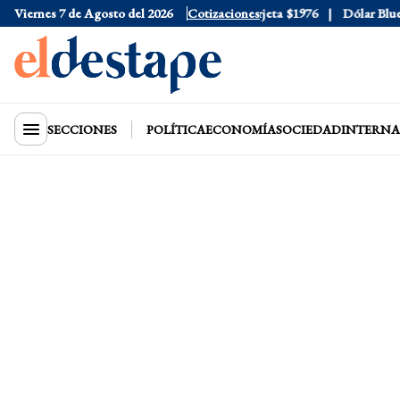
Viernes 7 de Agosto del 2026
Dólar Oficial
$1520
Cotizaciones
Dólar Tarjeta
$1976
Dólar Blue
$1
SECCIONES
POLÍTICA
ECONOMÍA
SOCIEDAD
INTERNA