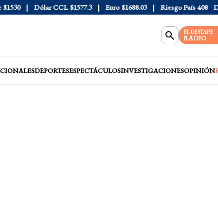
530
Dólar CCL
$1577.3
Euro
$1688.03
Riesgo País
408
Dólar
EL DESTAPE
RADIO
CIONALES
DEPORTES
ESPECTÁCULOS
INVESTIGACIONES
OPINIÓN