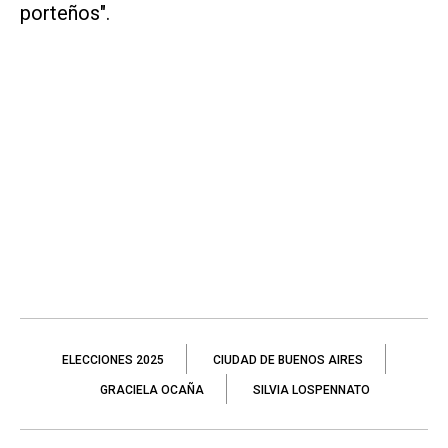
porteños".
ELECCIONES 2025
CIUDAD DE BUENOS AIRES
GRACIELA OCAÑA
SILVIA LOSPENNATO