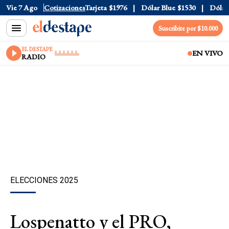
ficial
Vie 7 Ago
$1520
Cotizaciones
Dólar Tarjeta
$1976
Dólar Blue
$1530
Dólar C
Suscribite por $10.000
EL DESTAPE
EN VIVO
RADIO
ELECCIONES 2025
Lospenatto y el PRO,