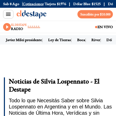
ficial
Sab 8 Ago
$1520
Cotizaciones
Dólar Tarjeta
$1976
Dólar Blue
$1525
Dólar CC
Suscribite por $10.000
EL DESTAPE
EN VIVO
RADIO
Javier Milei presidente
Ley de Tierras
Boca
River
Dólar h
Noticias de Silvia Lospennato - El
Destape
Todo lo que Necesitás Saber sobre Silvia
Lospennato en Argentina y en el Mundo. Las
Noticias de Última Hora, Verídicas y sin