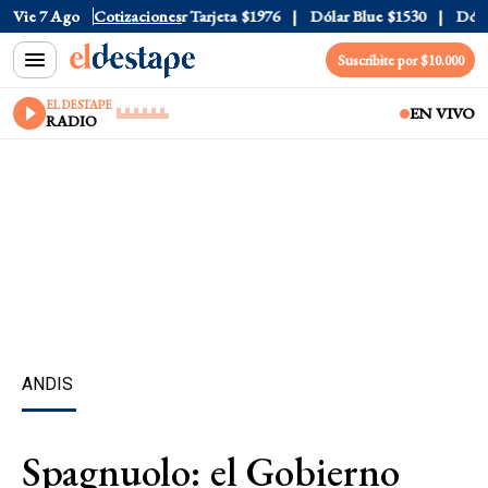
Oficial
Vie 7 Ago
$1520
Cotizaciones
Dólar Tarjeta
$1976
Dólar Blue
$1530
Dólar C
Suscribite por $10.000
EL DESTAPE
EN VIVO
RADIO
ANDIS
Spagnuolo: el Gobierno