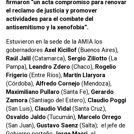
firmaron “un acta compromiso para renovar
el reclamo de justicia y promover
actividades para el combate del
antisemitismo y la xenofobia”.
Estuvieron en la sede de la AMIA los
gobernadores
Axel Kicillof
(Buenos Aires),
Raúl Jalil
(Catamarca),
Sergio Ziliotto
(La
Pampa),
Leandro Zdero
(Chaco),
Rogelio
Frigerio
(Entre Ríos),
Martín Llaryora
(Córdoba),
Alfredo Cornejo
(Mendoza),
Maximiliano Pullaro
(Santa Fe),
Gerardo
Zamora
(Santiago del Estero),
Claudio Poggi
(San Luis),
Claudio Vidal
(Santa Cruz),
Osvaldo Jaldo
(Tucumán),
Marcelo Orrego
(San Juan),
Gustavo Saenz
(Salta); el jefe de
Gobierno porteño
Jorge Macri,
el