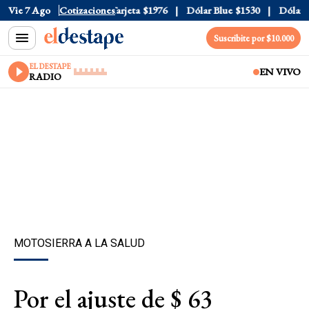
icial
Vie 7 Ago
$1520
Cotizaciones
Dólar Tarjeta
$1976
Dólar Blue
$1530
Dólar CCL
Suscribite por $10.000
EL DESTAPE
EN VIVO
RADIO
MOTOSIERRA A LA SALUD
Por el ajuste de $ 63