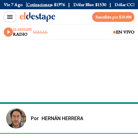
$1520
Vie 7 Ago
Dólar Tarjeta
Cotizaciones
$1976
Dólar Blue
$1530
Dólar CCL
$157
Suscribite por $10.000
EL DESTAPE
EN VIVO
RADIO
Por
HERNÁN HERRERA