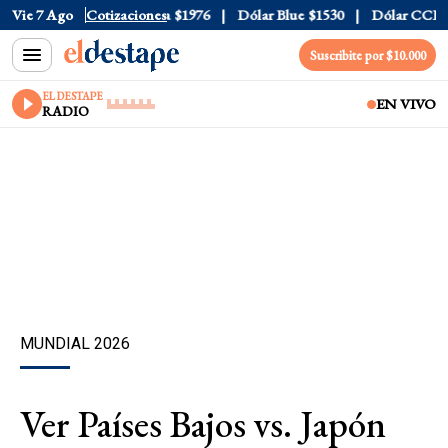
$1520
Vie 7 Ago
Dólar Tarjeta
Cotizaciones
$1976
Dólar Blue
$1530
Dólar CCL
$157
Suscribite por $10.000
EL DESTAPE
EN VIVO
RADIO
MUNDIAL 2026
Ver Países Bajos vs. Japón