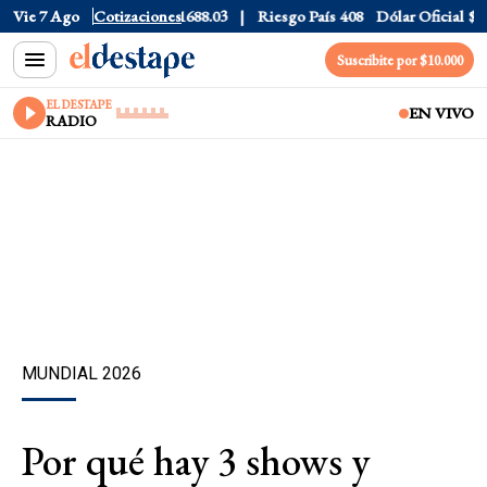
CCL
Vie 7 Ago
$1577.3
Cotizaciones
Euro
$1688.03
Riesgo País
408
Dólar Oficial
$1520
Suscribite por $10.000
EL DESTAPE
EN VIVO
RADIO
MUNDIAL 2026
Por qué hay 3 shows y