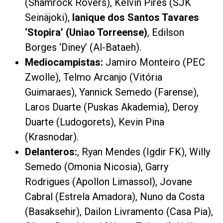
(Shamrock Rovers), Kelvin Pires (SJK
Seinäjoki),
Ianique dos Santos Tavares
‘Stopira’ (Uniao Torreense)
, Edilson
Borges ‘Diney’ (Al-Bataeh).
Mediocampistas:
Jamiro Monteiro (PEC
Zwolle), Telmo Arcanjo (Vitória
Guimaraes), Yannick Semedo (Farense),
Laros Duarte (Puskas Akademia), Deroy
Duarte (Ludogorets), Kevin Pina
(Krasnodar).
Delanteros:
, Ryan Mendes (Igdir FK), Willy
Semedo (Omonia Nicosia), Garry
Rodrigues (Apollon Limassol), Jovane
Cabral (Estrela Amadora), Nuno da Costa
(Basaksehir), Dailon Livramento (Casa Pia),