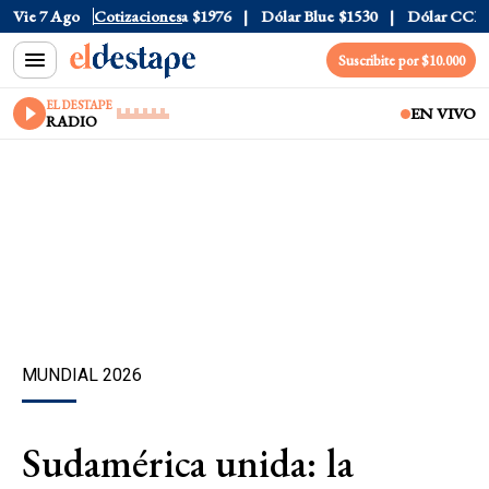
$1520
Vie 7 Ago
Dólar Tarjeta
Cotizaciones
$1976
Dólar Blue
$1530
Dólar CCL
$15
Suscribite por $10.000
EL DESTAPE
EN VIVO
RADIO
MUNDIAL 2026
Sudamérica unida: la