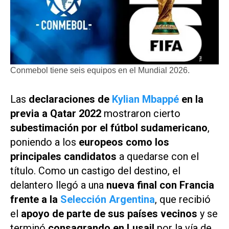
Conmebol tiene seis equipos en el Mundial 2026.
Las
declaraciones de
Kylian Mbappé
en la
previa a Qatar 2022
mostraron cierto
subestimación por el fútbol sudamericano
,
poniendo a los
europeos como los
principales candidatos
a quedarse con el
título. Como un castigo del destino, el
delantero llegó a una
nueva final con Francia
frente a la
Selección Argentina
, que recibió
el
apoyo de parte de sus países vecinos
y se
terminó
consagrando en Lusail
por la vía de