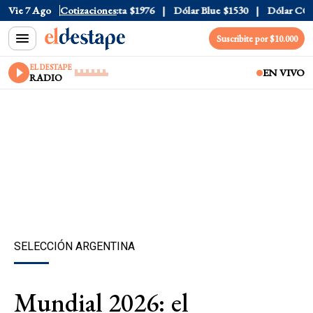
al
Vie 7 Ago
$1520
Dólar Tarjeta
Cotizaciones
$1976
Dólar Blue
$1530
Dólar CCL
$1
Suscribite por $10.000
EL DESTAPE
EN VIVO
RADIO
SELECCIÓN ARGENTINA
Mundial 2026: el