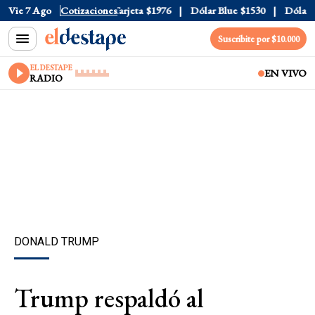
icial
Vie 7 Ago
$1520
Cotizaciones
Dólar Tarjeta
$1976
Dólar Blue
$1530
Dólar CC
Suscribite por $10.000
EL DESTAPE
EN VIVO
RADIO
DONALD TRUMP
Trump respaldó al