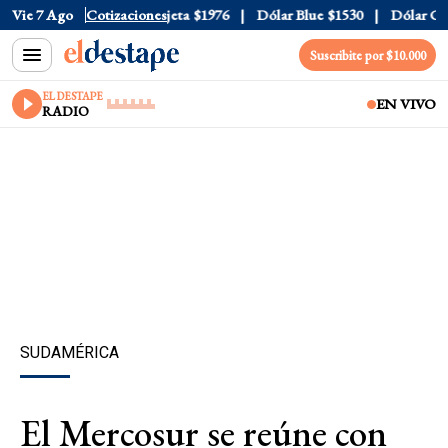
al
Vie 7 Ago
$1520
Dólar Tarjeta
Cotizaciones
$1976
Dólar Blue
$1530
Dólar CCL
$
Suscribite por $10.000
EL DESTAPE
EN VIVO
RADIO
SUDAMÉRICA
El Mercosur se reúne con