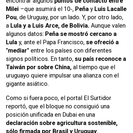
encontrar algunos
puntos de contacto entre
Milei
–que asumirá el 10-,
Peña
y
Luis Lacalle
Pou
, de Uruguay, por un lado. Y, por otro lado,
a
Lula y a Luis Arce, de Bolivia.
Aunque valen
algunos datos:
Peña se mostró cercano a
Lula
y, ante el Papa Francisco,
se ofreció a
"mediar"
entre los países con diferentes
signos políticos. En tanto,
su país reconoce a
Taiwán por sobre China,
al tiempo que el
uruguayo quiere impulsar una alianza con el
gigante asiático.
Como si fuera poco, el portal
El Surtidor
reportó, que el bloque no consiguió una
posición unificada en Dubai en una
declaración sobre agricultura sostenible,
sólo firmada por Brasil y Uruguay
.