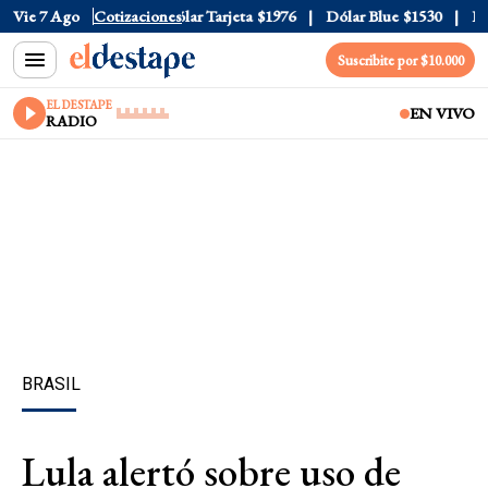
lar Oficial
Vie 7 Ago
$1520
Cotizaciones
Dólar Tarjeta
$1976
Dólar Blue
$1530
Dóla
Suscribite por $10.000
EL DESTAPE
EN VIVO
RADIO
BRASIL
Lula alertó sobre uso de