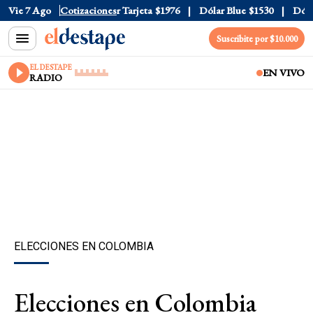
 Oficial
Vie 7 Ago
$1520
Cotizaciones
Dólar Tarjeta
$1976
Dólar Blue
$1530
Dólar 
Suscribite por $10.000
EL DESTAPE
EN VIVO
RADIO
ELECCIONES EN COLOMBIA
Elecciones en Colombia