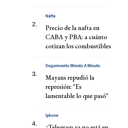
personajes
Nafta
2.
Precio de la nafta en
CABA y PBA: a cuánto
cotizan los combustibles
hoy jueves 6 de agosto
Seguimiento Minuto A Minuto
3.
Mayans repudió la
represión: "Es
lamentable lo que pasó"
Iphone
4.
¿Telegram ya no está en