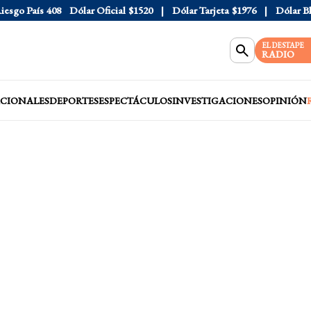
go País
408
Dólar Oficial
$1520
Dólar Tarjeta
$1976
Dólar Blue
EL DESTAPE
RADIO
CIONALES
DEPORTES
ESPECTÁCULOS
INVESTIGACIONES
OPINIÓN