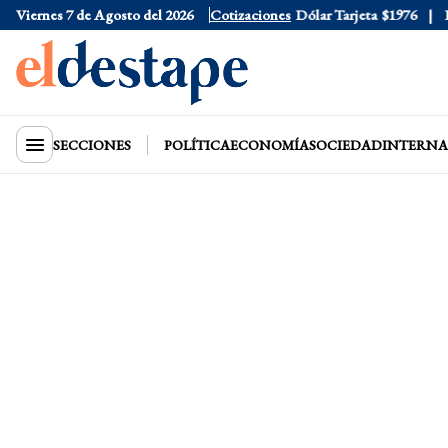
Viernes 7 de Agosto del 2026
Dólar Oficial
$1520
Cotizaciones
Dólar Tarjeta
$1976
Dól
SECCIONES
POLÍTICA
ECONOMÍA
SOCIEDAD
INTERNA