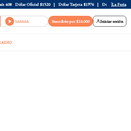
408
Dólar Oficial
$1520
Dólar Tarjeta
$1976
Dólar Blue
La Feria
$1530
Suscribite por $10.000
Iniciar sesión
RADIO