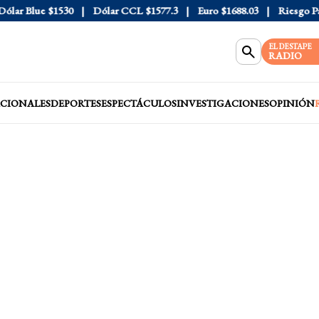
ar Blue
$1530
Dólar CCL
$1577.3
Euro
$1688.03
Riesgo País
EL DESTAPE
RADIO
CIONALES
DEPORTES
ESPECTÁCULOS
INVESTIGACIONES
OPINIÓN