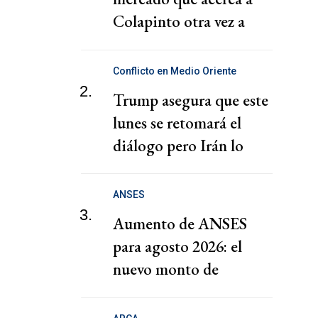
Colapinto otra vez a
Williams
Conflicto en Medio Oriente
2.
Trump asegura que este
lunes se retomará el
diálogo pero Irán lo
niega
ANSES
3.
Aumento de ANSES
para agosto 2026: el
nuevo monto de
jubilados, AUH y
pensiones