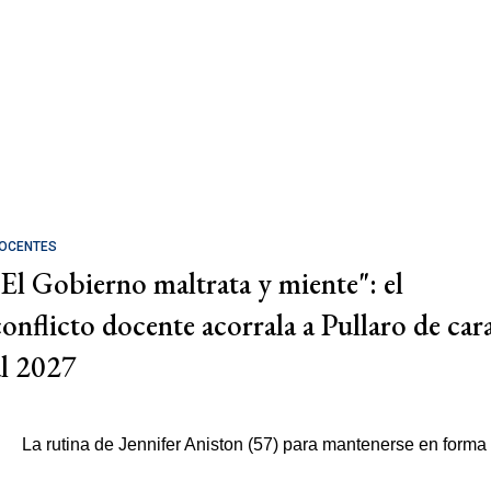
OCENTES
"El Gobierno maltrata y miente": el
conflicto docente acorrala a Pullaro de car
al 2027