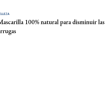
ELLEZA
Mascarilla 100% natural para disminuir las
arrugas