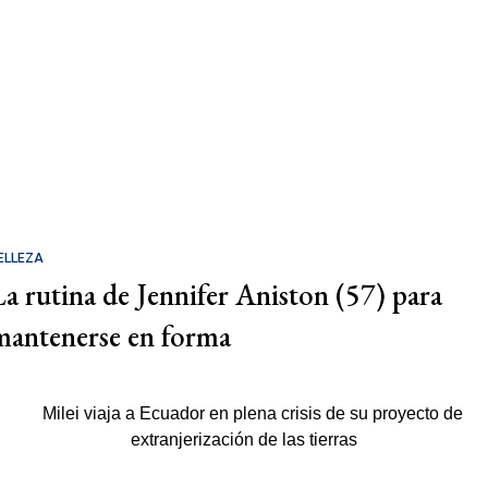
ELLEZA
La rutina de Jennifer Aniston (57) para
mantenerse en forma