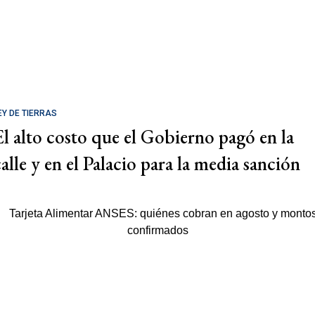
EY DE TIERRAS
El alto costo que el Gobierno pagó en la
calle y en el Palacio para la media sanción