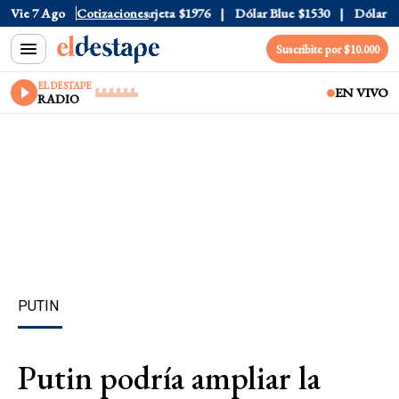
cial
Vie 7 Ago
$1520
Cotizaciones
Dólar Tarjeta
$1976
Dólar Blue
$1530
Dólar CCL
Suscribite por $10.000
EL DESTAPE
EN VIVO
RADIO
PUTIN
Putin podría ampliar la