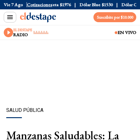
ial
Vie 7 Ago
$1520
Dólar Tarjeta
Cotizaciones
$1976
Dólar Blue
$1530
Dólar CCL
$
Suscribite por $10.000
EL DESTAPE
EN VIVO
RADIO
SALUD PÚBLICA
Manzanas Saludables: La