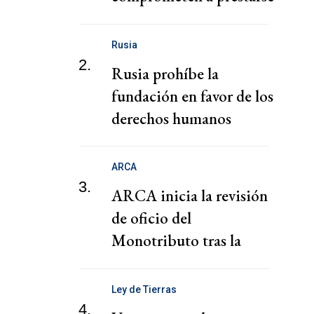
defensa mutua
Rusia
2.
Rusia prohíbe la
fundación en favor de los
derechos humanos
presidida por la viuda de
Navalni
ARCA
3.
ARCA inicia la revisión
de oficio del
Monotributo tras la
recategorización
Ley de Tierras
4.