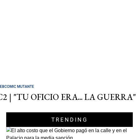
EBCOMIC MUTANTE
C2 | "TU OFICIO ERA... LA GUERRA"
TRENDING