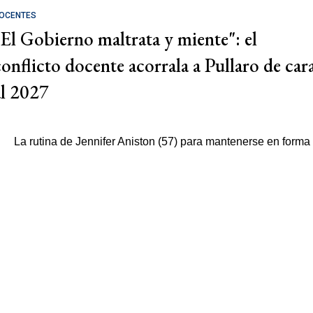
OCENTES
"El Gobierno maltrata y miente": el
conflicto docente acorrala a Pullaro de car
al 2027