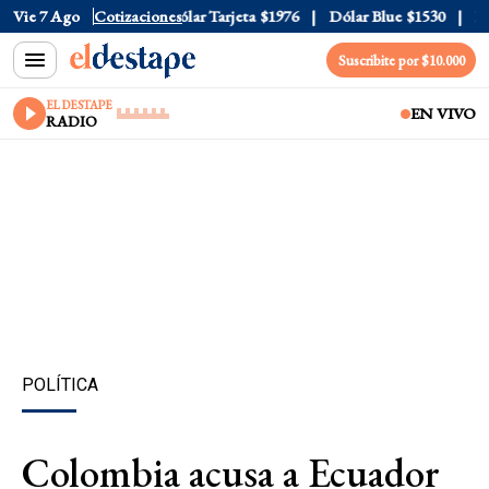
lar Oficial
Vie 7 Ago
$1520
Cotizaciones
Dólar Tarjeta
$1976
Dólar Blue
$1530
Dóla
Suscribite por $10.000
EL DESTAPE
EN VIVO
RADIO
POLÍTICA
Colombia acusa a Ecuador