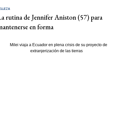
ELLEZA
La rutina de Jennifer Aniston (57) para
mantenerse en forma