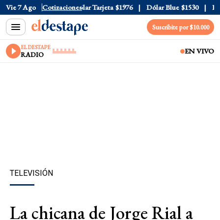
ar Oficial
Vie 7 Ago
$1520
Cotizaciones
Dólar Tarjeta
$1976
Dólar Blue
$1530
Dóla
Suscribite por $10.000
EL DESTAPE
EN VIVO
RADIO
TELEVISIÓN
La chicana de Jorge Rial a