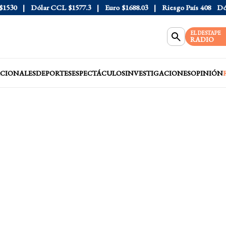
30
Dólar CCL
$1577.3
Euro
$1688.03
Riesgo País
408
Dólar 
EL DESTAPE
RADIO
CIONALES
DEPORTES
ESPECTÁCULOS
INVESTIGACIONES
OPINIÓN