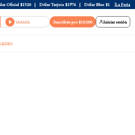
Oficial
$1520
Dólar Tarjeta
$1976
Dólar Blue
$1530
La Feria
Dólar C
Suscribite por $10.000
Iniciar sesión
RADIO