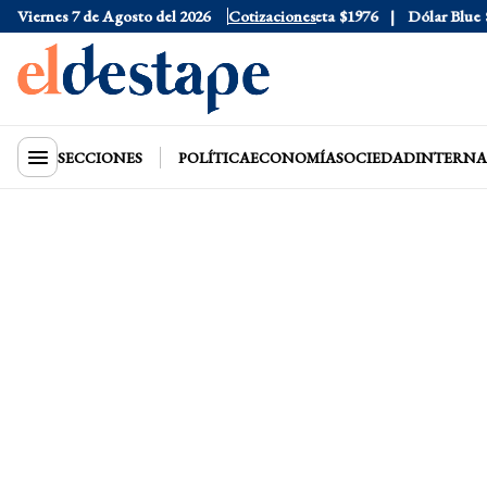
Viernes 7 de Agosto del 2026
Dólar Oficial
$1520
Dólar Tarjeta
Cotizaciones
$1976
Dólar Blue
$15
SECCIONES
POLÍTICA
ECONOMÍA
SOCIEDAD
INTERNA