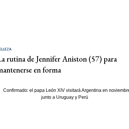
ELLEZA
La rutina de Jennifer Aniston (57) para
mantenerse en forma