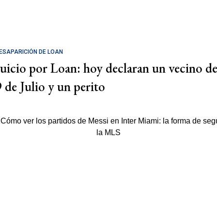
ESAPARICIÓN DE LOAN
Juicio por Loan: hoy declaran un vecino d
9 de Julio y un perito