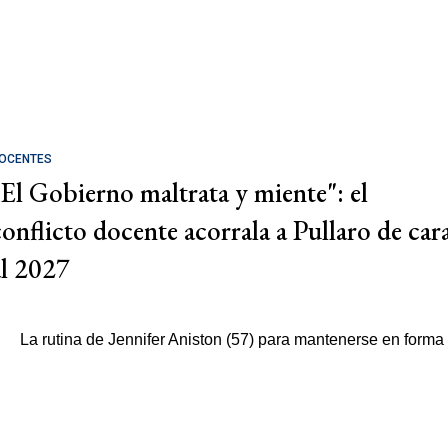
OCENTES
"El Gobierno maltrata y miente": el
conflicto docente acorrala a Pullaro de car
al 2027