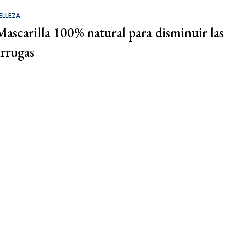
ELLEZA
Mascarilla 100% natural para disminuir las
arrugas