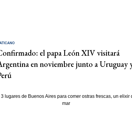
ATICANO
Confirmado: el papa León XIV visitará
Argentina en noviembre junto a Uruguay 
Perú