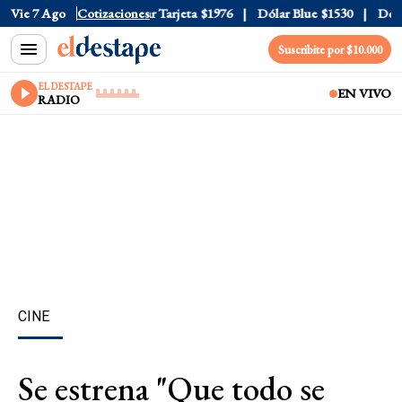
 Oficial
Vie 7 Ago
$1520
Cotizaciones
Dólar Tarjeta
$1976
Dólar Blue
$1530
Dólar 
Suscribite por $10.000
EL DESTAPE
EN VIVO
RADIO
CINE
Se estrena "Que todo se