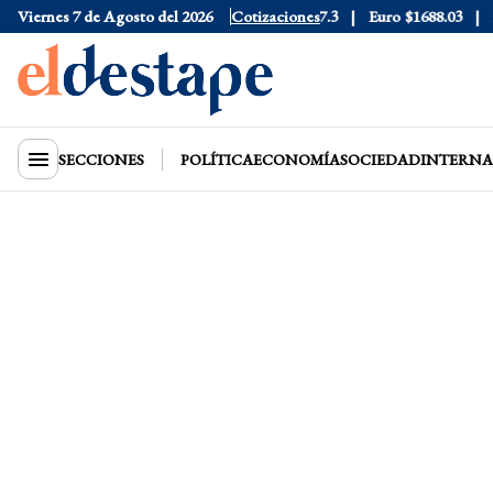
6
Viernes 7 de Agosto del 2026
Dólar Blue
$1530
Dólar CCL
Cotizaciones
$1577.3
Euro
$1688.03
Rie
SECCIONES
POLÍTICA
ECONOMÍA
SOCIEDAD
INTERNA