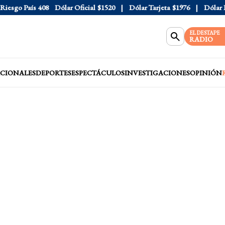
sgo País
408
Dólar Oficial
$1520
Dólar Tarjeta
$1976
Dólar Blu
EL DESTAPE
RADIO
CIONALES
DEPORTES
ESPECTÁCULOS
INVESTIGACIONES
OPINIÓN