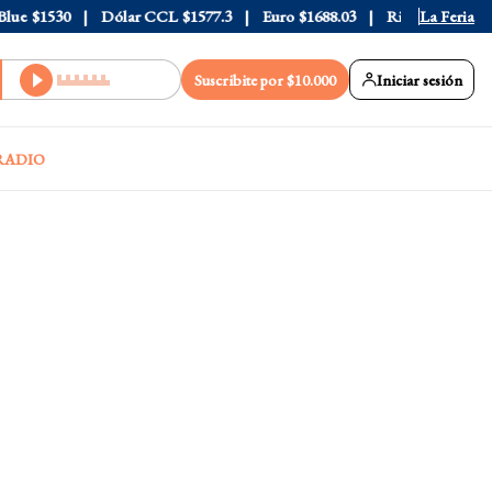
e
$1530
Dólar CCL
$1577.3
Euro
$1688.03
Riesgo País
La Feria
408
Suscribite por $10.000
Iniciar sesión
RADIO